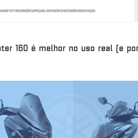
VAS
OFERTAS
CONSÓRCIO
PEÇAS
LIBERACRED
ACESSÓRIOS
SERVIÇOS
er 160 é melhor no uso real (e por