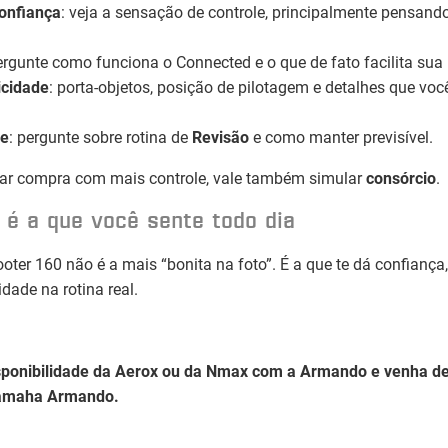
onfiança
: veja a sensação de controle, principalmente pensand
ergunte como funciona o Connected e o que de fato facilita sua 
icidade
: porta-objetos, posição de pilotagem e detalhes que voc
se
: pergunte sobre rotina de
Revisão
e como manter previsível.
ejar compra com mais controle, vale também simular
consórcio
.
 é a que você sente todo dia
oter 160 não é a mais “bonita na foto”. É a que te dá confiança,
idade na rotina real.
ponibilidade da
Aerox
ou da
Nmax
com a
Armando
e venha de
amaha Armando
.