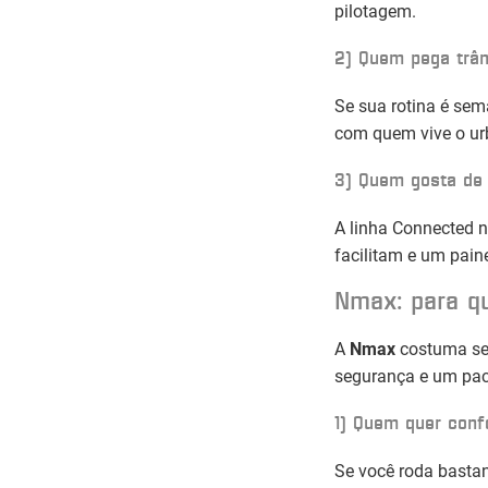
pilotagem.
2) Quem pega trâns
Se sua rotina é sem
com quem vive o ur
3) Quem gosta de 
A linha Connected nã
facilitam e um pain
Nmax
: para 
A
Nmax
costuma ser
segurança e um pac
1) Quem quer confo
Se você roda bastant