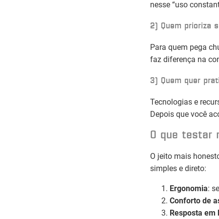
nesse “uso constant
2) Quem prioriza 
Para quem pega chuv
faz diferença na co
3) Quem quer prati
Tecnologias e recu
Depois que você aco
O que testar n
O jeito mais honesto
simples e direto:
Ergonomia
: s
Conforto de a
Resposta em 