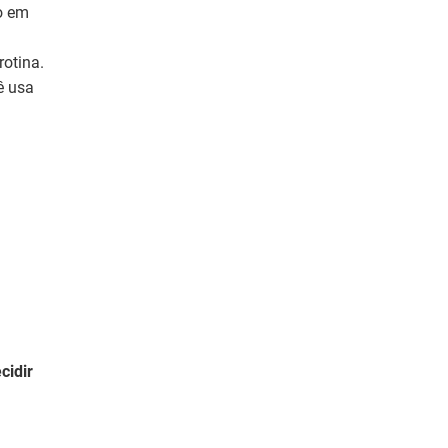
o em
rotina.
ê usa
cidir