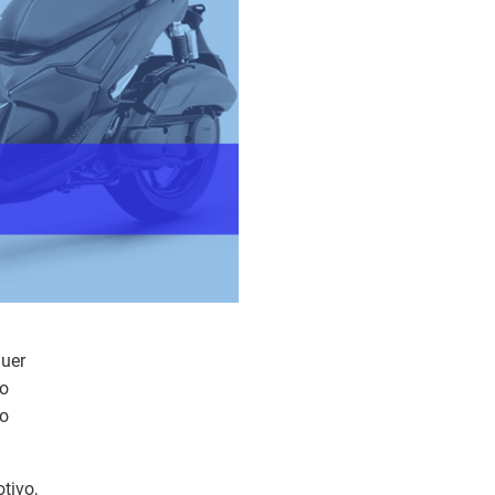
quer
no
lo
tivo,