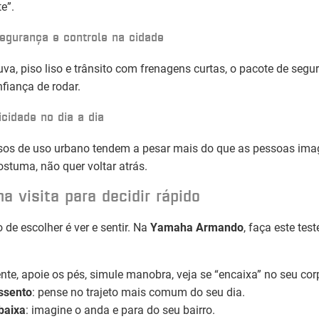
e”.
segurança e controle na cidade
a, piso liso e trânsito com frenagens curtas, o pacote de segu
nfiança de rodar.
cidade no dia a dia
rsos de uso urbano tendem a pesar mais do que as pessoas im
stuma, não quer voltar atrás.
a visita para decidir rápido
 de escolher é ver e sentir. Na
Yamaha Armando
, faça este test
ente, apoie os pés, simule manobra, veja se “encaixa” no seu cor
ssento
: pense no trajeto mais comum do seu dia.
baixa
: imagine o anda e para do seu bairro.