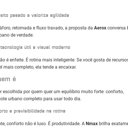
ito pesado e valoriza agilidade
áforo, retomada e fluxo travado, a proposta da
Aerox
conversa
bano de verdade.
tecnologia útil e visual moderno
o é enfeite. É rotina mais inteligente. Se você gosta de recurso
el mais completo, ela tende a encaixar.
quem é
 escolhida por quem quer um equilíbrio muito forte: conforto,
ote urbano completo para usar todo dia.
rto e previsibilidade na rotina
e, conforto não é luxo. É produtividade. A
Nmax
brilha exatam