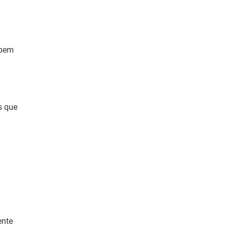
 bem
s que
ente