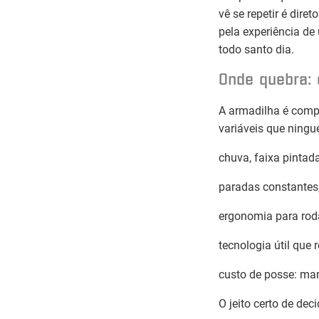
vê se repetir é dire
pela experiência de 
todo santo dia.
Onde quebra: 
A armadilha é compa
variáveis que ning
chuva, faixa pintada
paradas constantes,
ergonomia para roda
tecnologia útil que 
custo de posse: man
O jeito certo de dec