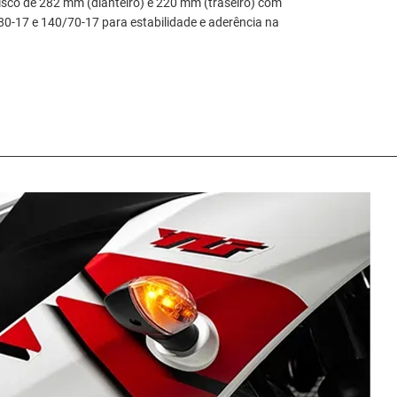
disco de 282 mm (dianteiro) e 220 mm (traseiro) com
0‑17 e 140/70‑17 para estabilidade e aderência na