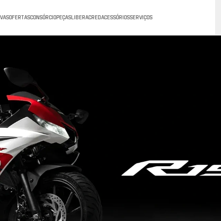
VAS
OFERTAS
CONSÓRCIO
PEÇAS
LIBERACRED
ACESSÓRIOS
SERVIÇOS