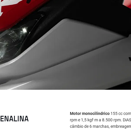
Motor monocilíndrico
155 cc com 
RENALINA
rpm e 1,5 kgf·m a 8.500 rpm. DiAS
câmbio de 6 marchas, embreagem 