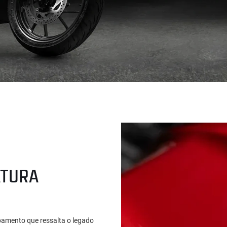
ATURA
amento que ressalta o legado