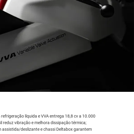
refrigeração líquida e VVA entrega 18,8 cv a 10.000
il reduz vibração e melhora dissipação térmica;
assistida/deslizante e chassi Deltabox garantem