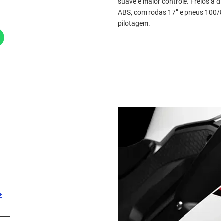
suave e maior controle. Freios à 
ABS, com rodas 17” e pneus 100/8
pilotagem.
+