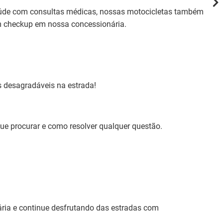
aúde com consultas médicas, nossas motocicletas também
Gar
um checkup em nossa concessionária.
Você
a di
Por
 desagradáveis na estrada!
1. T
◦ C
sua
 procurar e como resolver qualquer questão.
2. 
◦ S
3. 
◦ Sa
ria e continue desfrutando das estradas com
mot