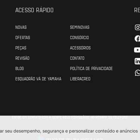
ACESSO RÁPIDO
RE
NOVAS
SEMINOVAS
OFERTAS
CONSÓRCIO
PEÇAS
ACESSÓRIOS
REVISÃO
CONTATO
BLOG
POLÍTICA DE PRIVACIDADE
ESQUADRÃO VÁ DE YAMAHA
LIBERACRED
ENTRE EM CONTATO COM A GENTE PELO FORMULÁRIO, WHATSAPP OU TELEFONE.
DESACELERE, SEU BEM MAIOR É A VIDA.