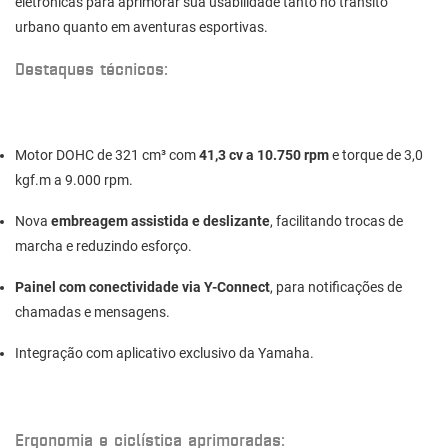
eletrônicas para aprimorar sua usabilidade tanto no trânsito
urbano quanto em aventuras esportivas.
Destaques técnicos:
Motor DOHC de 321 cm³ com
41,3 cv a 10.750 rpm
e torque de 3,0
kgf.m a 9.000 rpm.
Nova
embreagem assistida e deslizante
, facilitando trocas de
marcha e reduzindo esforço.
Painel com conectividade via Y-Connect
, para notificações de
chamadas e mensagens.
Integração com aplicativo exclusivo da Yamaha.
Ergonomia e ciclística aprimoradas: