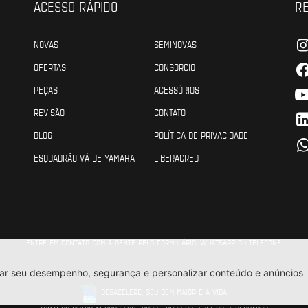
ACESSO RÁPIDO
RE
NOVAS
SEMINOVAS
OFERTAS
CONSÓRCIO
PEÇAS
ACESSÓRIOS
REVISÃO
CONTATO
BLOG
POLÍTICA DE PRIVACIDADE
ESQUADRÃO VÁ DE YAMAHA
LIBERACRED
ENTRE EM CONTATO COM A GENTE PELO FORMULÁRIO, WHATSAPP OU TELEFONE.
DESACELERE, SEU BEM MAIOR É A VIDA.