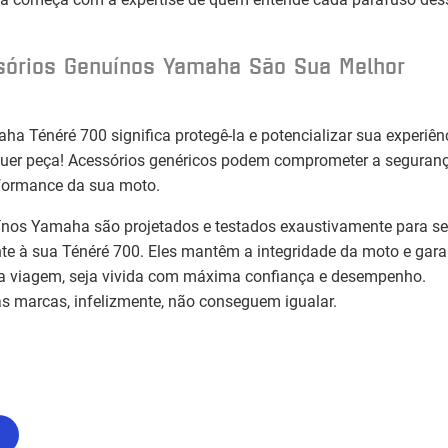
sórios Genuínos Yamaha São Sua Melhor
ha Ténéré 700 significa protegê-la e potencializar sua experiên
er peça! Acessórios genéricos podem comprometer a seguranç
rformance da sua moto.
ínos Yamaha são projetados e testados exaustivamente para se
nte à sua Ténéré 700. Eles mantêm a integridade da moto e gar
ada viagem, seja vivida com máxima confiança e desempenho.
s marcas, infelizmente, não conseguem igualar.