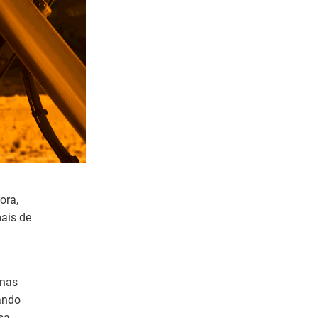
ora,
ais de
enas
mando
sa