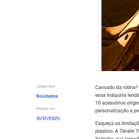
Categoria(s):
Cansado da rotina? 
essa máquina lendá
Novidades
10 acessórios origi
Postado em:
personalização e p
10/12/2025
Esqueça as limitaç
plástico. A Ténéré 7
Yamaha, sua jornad