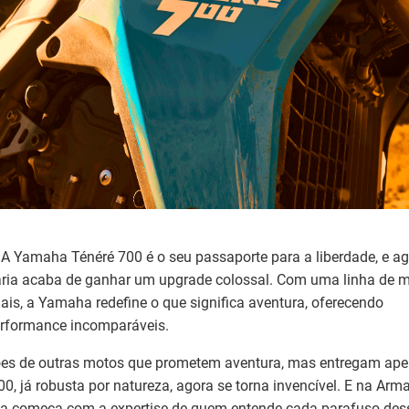
A Yamaha Ténéré 700 é o seu passaporte para a liberdade, e ag
ria acaba de ganhar um upgrade colossal. Com uma linha de m
nais, a Yamaha redefine o que significa aventura, oferecendo
erformance incomparáveis.
ões de outras motos que prometem aventura, mas entregam ap
00, já robusta por natureza, agora se torna invencível. E na Ar
a começa com a expertise de quem entende cada parafuso des