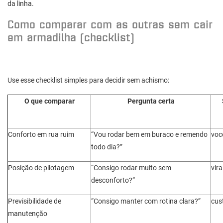
da linha.
Como comparar com as outras sem cair
em armadilha (checklist)
Use esse checklist simples para decidir sem achismo:
O que comparar
Pergunta certa
Conforto em rua ruim
“Vou rodar bem em buraco e remendo
você
todo dia?”
Posição de pilotagem
“Consigo rodar muito sem
vir
desconforto?”
Previsibilidade de
“Consigo manter com rotina clara?”
cus
manutenção